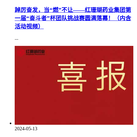
踔厉奋发，当“燃”不让——红珊瑚药业集团第
一届“奋斗者”杯团队挑战赛圆满落幕！（内含
活动视频）
...
2024-05-13