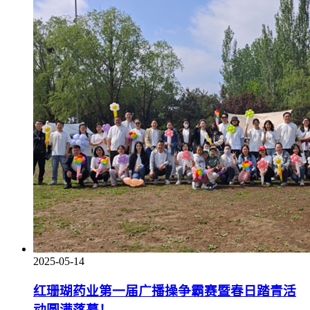
2025-05-14
红珊瑚药业第一届广播操争霸赛暨春日踏青活
动圆满落幕！