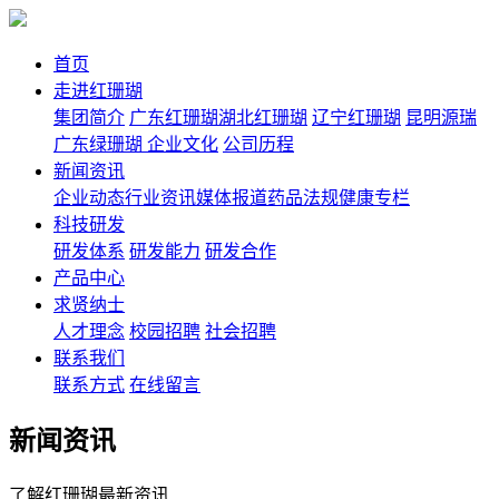
首页
走进红珊瑚
集团简介
广东红珊瑚
湖北红珊瑚
辽宁红珊瑚
昆明源瑞
广东绿珊瑚
企业文化
公司历程
新闻资讯
企业动态
行业资讯
媒体报道
药品法规
健康专栏
科技研发
研发体系
研发能力
研发合作
产品中心
求贤纳士
人才理念
校园招聘
社会招聘
联系我们
联系方式
在线留言
新闻资讯
了解红珊瑚最新资讯