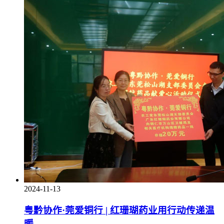
2024-11-13
粤黔协作·莞爱铜行 | 红珊瑚药业用行动传递温
暖